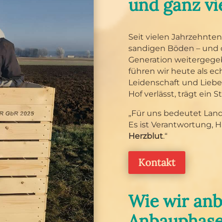
und ganz vi
Seit vielen Jahrzehnte
sandigen Böden – und d
Generation weitergege
führen wir heute als ec
Leidenschaft und Liebe 
Hof verlässt, trägt ein S
„Für uns bedeutet Landw
Es ist Verantwortung, 
Herzblut
.“
Kontakt
Wie wir anb
Anbauphas