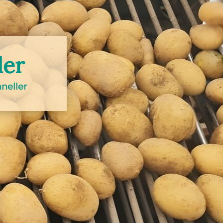
ler
neller