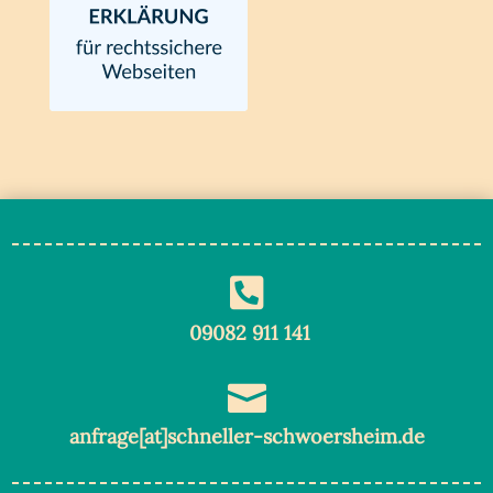

09082 911 141

anfrage[at]schneller-schwoersheim.de