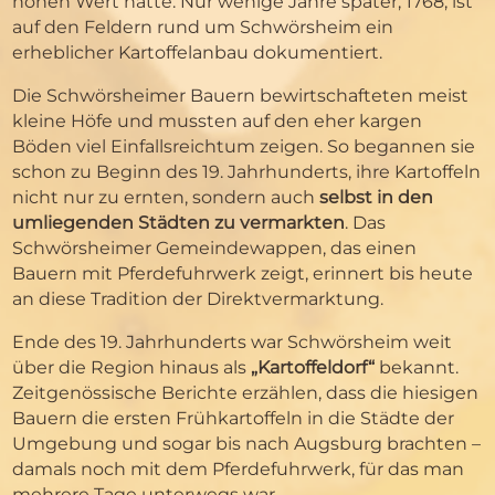
hohen Wert hatte. Nur wenige Jahre später, 1768, ist
auf den Feldern rund um Schwörsheim ein
erheblicher Kartoffelanbau dokumentiert.
Die Schwörsheimer Bauern bewirtschafteten meist
kleine Höfe und mussten auf den eher kargen
Böden viel Einfallsreichtum zeigen. So begannen sie
schon zu Beginn des 19. Jahrhunderts, ihre Kartoffeln
nicht nur zu ernten, sondern auch
selbst in den
umliegenden Städten zu vermarkten
. Das
Schwörsheimer Gemeindewappen, das einen
Bauern mit Pferdefuhrwerk zeigt, erinnert bis heute
an diese Tradition der Direktvermarktung.
Ende des 19. Jahrhunderts war Schwörsheim weit
über die Region hinaus als
„Kartoffeldorf“
bekannt.
Zeitgenössische Berichte erzählen, dass die hiesigen
Bauern die ersten Frühkartoffeln in die Städte der
Umgebung und sogar bis nach Augsburg brachten –
damals noch mit dem Pferdefuhrwerk, für das man
mehrere Tage unterwegs war.