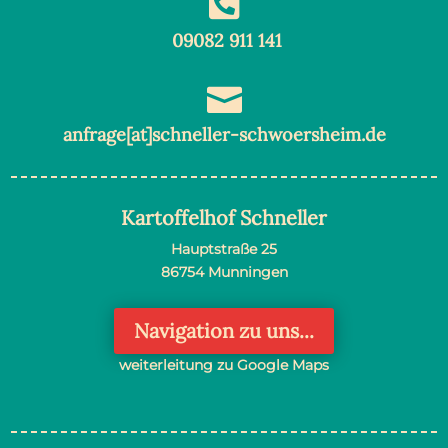

09082 911 141

anfrage[at]schneller-schwoersheim.de
Kartoffelhof Schneller
Hauptstraße 25
86754 Munningen
Navigation zu uns...
weiterleitung zu Google Maps